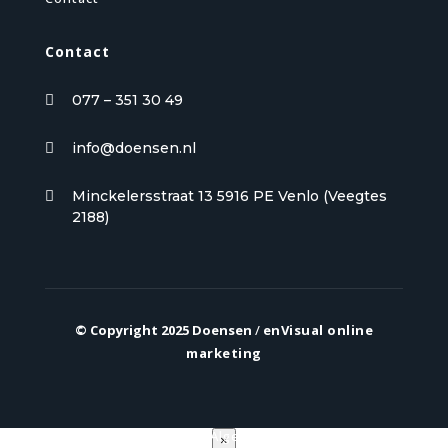
Contact
077 – 351 30 49

info@doensen.nl

Minckelersstraat 13 5916 PE Venlo (Veegtes

2188)
© Copyright 2025 Doensen
/
enVisual online
marketing
Privacy verklaring
|
Algemene voorwaarden
×