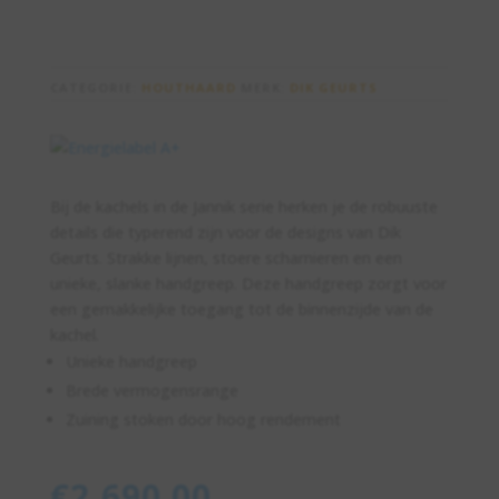
CATEGORIE:
HOUTHAARD
MERK:
DIK GEURTS
Bij de kachels in de Jannik serie herken je de robuuste
details die typerend zijn voor de designs van Dik
Geurts. Strakke lijnen, stoere scharnieren en een
unieke, slanke handgreep. Deze handgreep zorgt voor
een gemakkelijke toegang tot de binnenzijde van de
kachel.
Unieke handgreep
Brede vermogensrange
Zuining stoken door hoog rendement
€
2,690.00