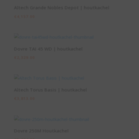
Altech Grande Nobles Depot | houtkachel
€
4,157.00
Dovre TAI 45 WD | houtkachel
€
2,329.00
Altech Torus Basis | houtkachel
€
3,813.00
Dovre 250M Houtkachel