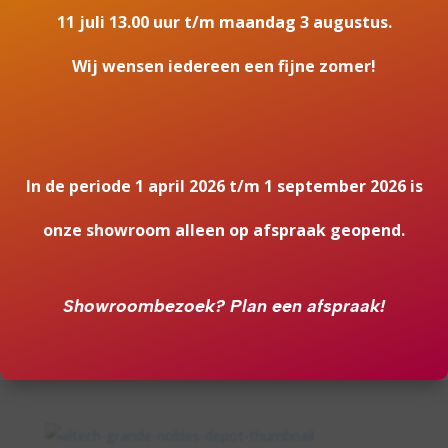
Eerlijk advies op maat
11 juli 13.00 uur t/m maandag 3 augustus.
Altijd ingemeten door
Wij wensen iedereen een fijne zomer!
expert
Een eigen betrouwbare
installatie service
In de periode 1 april 2026 t/m 1 september 2026 is
onze showroom alleen op afspraak geopend.
Showroombezoek?
Plan een afspraak!
Bekijk onze andere
haarden