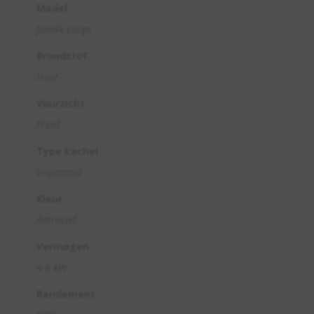
Model
Jannik Large
Brandstof
Hout
Vuurzicht
Front
Type kachel
Vrijstaand
Kleur
Antraciet
Vermogen
4-8 kW
Rendement