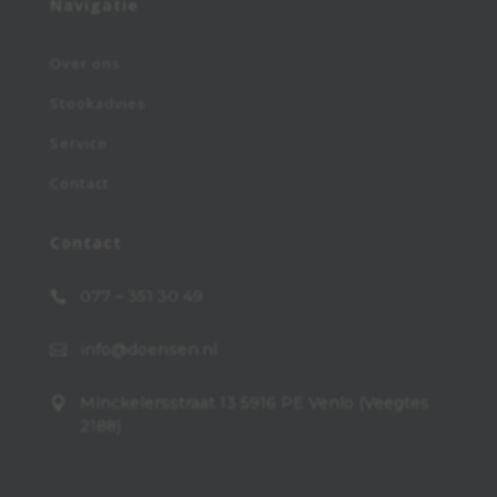
Navigatie
Over ons
Stookadvies
Service
Contact
Contact
077 – 351 30 49

info@doensen.nl

Minckelersstraat 13 5916 PE Venlo (Veegtes

2188)