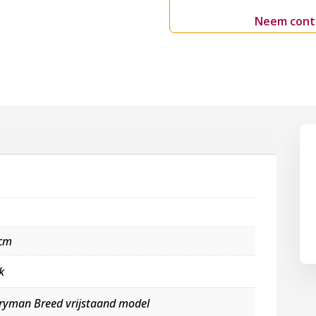
Neem cont
 cm
k
ryman Breed vrijstaand model