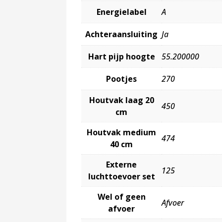
Energielabel
A
Achteraansluiting
Ja
Hart pijp hoogte
55.200000
Pootjes
270
Houtvak laag 20
450
cm
Houtvak medium
474
40 cm
Externe
125
luchttoevoer set
Wel of geen
Afvoer
afvoer