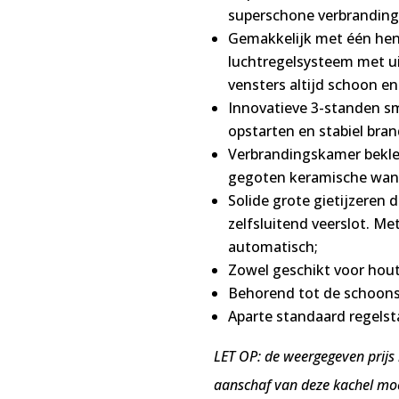
superschone verbranding
Gemakkelijk met één hen
luchtregelsysteem met ui
vensters altijd schoon en
Innovatieve 3-standen s
opstarten en stabiel bra
Verbrandingskamer bekle
gegoten keramische wan
Solide grote gietijzeren
zelfsluitend veerslot. Me
automatisch;
Zowel geschikt voor hout
Behorend tot de schoonst
Aparte standaard regelst
LET OP: de weergegeven prijs i
aanschaf van deze kachel moe