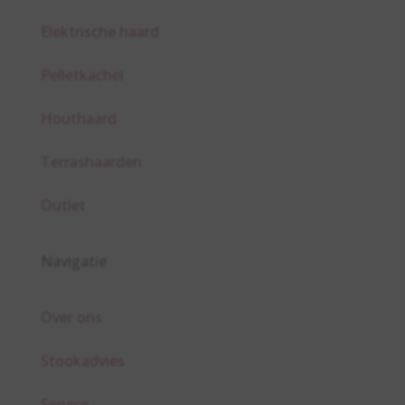
Elektrische haard
Pelletkachel
Houthaard
Terrashaarden
Outlet
Navigatie
Over ons
Stookadvies
Service