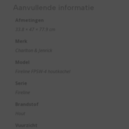
Aanvullende informatie
Afmetingen
33.8 × 47 × 77.9 cm
Merk
Charlton & Jenrick
Model
Fireline FP5W-4 houtkachel
Serie
Fireline
Brandstof
Hout
Vuurzicht