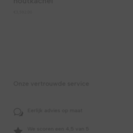
houtkachel
€
3,592.00
Onze vertrouwde service
Eerlijk advies op maat
w
We scoren een 4,5 van 5
