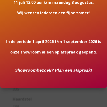
80,8
11 juli 13.00 uur t/m maandag 3 augustus.
Energielabel
Wij wensen iedereen een fijne zomer!
A+
Achteraansluiting
Nee
In de periode 1 april 2026 t/m 1 september 2026 is
Hart pijp hoogte
onze showroom alleen op afspraak geopend.
68.900000
Breedte haard (in cm)
Showroombezoek?
Plan een afspraak!
44.000000
Medium houtvak
335
Haardstel
189