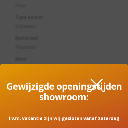
Front
Type kachel
Vrijstaand
Materiaal
Plaatstaal
Kleur
×
Zwart
Minimaal vermogen
Gewijzigde openingstijden
4,0
showroom:
Maximaal vermogen
7,7
I.v.m. vakantie zijn wij gesloten vanaf zaterdag
Rendement