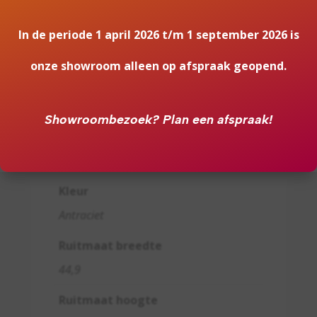
Vuurzicht
In de periode 1 april 2026 t/m 1 september 2026 is
Driezijdig
onze showroom alleen op afspraak geopend.
Type kachel
Hangend, Vrijstaand
Showroombezoek?
Plan een afspraak!
Materiaal
Plaatstaal
Kleur
Antraciet
Ruitmaat breedte
44,9
Ruitmaat hoogte