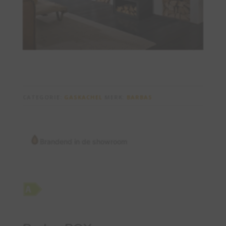
CATEGORIE:
GASKACHEL
MERK:
BARBAS
Brandend in de showroom