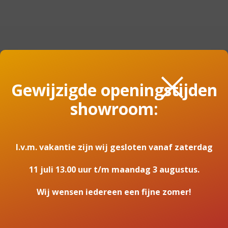
×
AANVULLENDE INFORMATIE
Gewijzigde openingstijden
showroom:
Aanvullende informatie
Merk
I.v.m. vakantie zijn wij gesloten vanaf zaterdag
Barbas
Model
11 juli 13.00 uur t/m maandag 3 augustus.
BOX gas Panorama 45-45
Wij wensen iedereen een fijne zomer!
Brandstof
Gas, Propaan