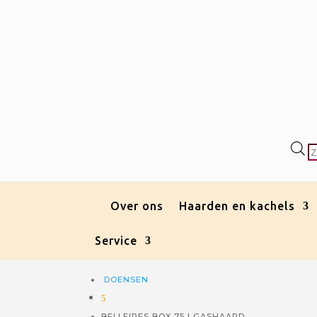
P
z
Over ons
Haarden en kachels
Service
DOENSEN
5
BELLFIRES BOX 75 | GASHAARD