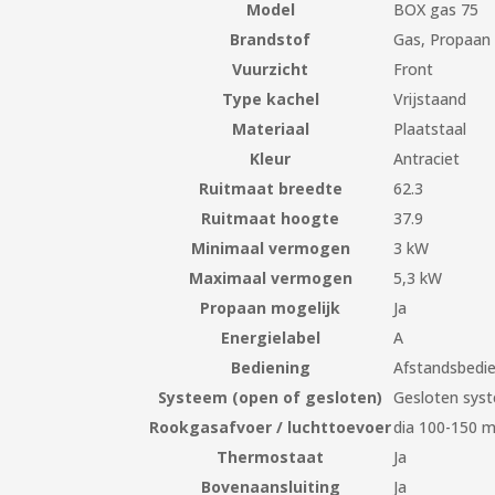
Model
BOX gas 75
Brandstof
Gas, Propaan
Vuurzicht
Front
Type kachel
Vrijstaand
Materiaal
Plaatstaal
Kleur
Antraciet
Ruitmaat breedte
62.3
Ruitmaat hoogte
37.9
Minimaal vermogen
3 kW
Maximaal vermogen
5,3 kW
Propaan mogelijk
Ja
Energielabel
A
Bediening
Afstandsbedi
Systeem (open of gesloten)
Gesloten sys
Rookgasafvoer / luchttoevoer
dia 100-150 
Thermostaat
Ja
Bovenaansluiting
Ja