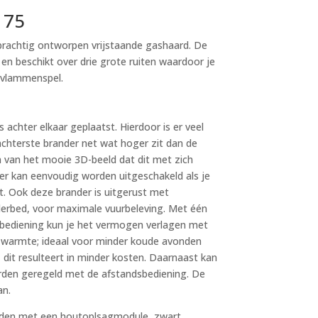
 75
 prachtig ontworpen vrijstaande gashaard. De
 en beschikt over drie grote ruiten waardoor je
 vlammenspel.
s achter elkaar geplaatst. Hierdoor is er veel
achterste brander net wat hoger zit dan de
n van het mooie 3D-beeld dat dit met zich
r kan eenvoudig worden uitgeschakeld als je
t. Ook deze brander is uitgerust met
nderbed, voor maximale vuurbeleving. Met één
sbediening kun je het vermogen verlagen met
 warmte; ideaal voor minder koude avonden
, dit resulteert in minder kosten. Daarnaast kan
den geregeld met de afstandsbediening. De
an.
reiden met een houtoplsagmodule, zwart