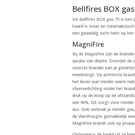
Bellfires BOX gas
De Bellfires BOX gas 75 is een
haard is stoer en minimalistisch
een geweldig zicht hebt op het
MagniFire
Bij de MagniFire zijn de brander
sprake van diepte. Doordat de 
voorste brander kan je geniete
meebrengt. De achterste brande
het liever wat minder warm heb
sfeerverlichting onder het bra
druk op de knop op de afstand
wel 40%. Dit zorgt voor minder
dus. Ook verbruik je minder gas
de vlamhoogte gemakkelijk wor
MagniFire brandt ook op propa
Optioneel is de haard uit te b