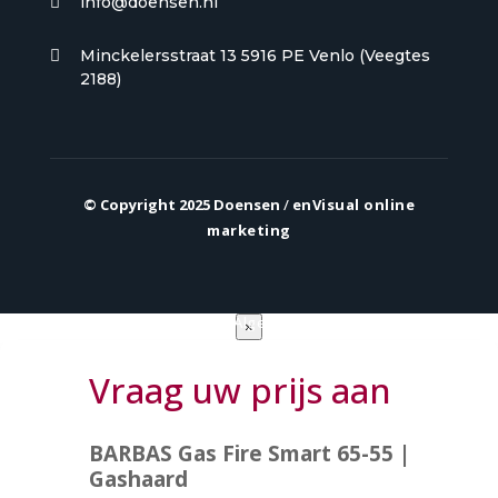
info@doensen.nl

Minckelersstraat 13 5916 PE Venlo (Veegtes

2188)
© Copyright 2025 Doensen
/
enVisual online
marketing
Privacy verklaring
|
Algemene voorwaarden
×
Vraag uw prijs aan
BARBAS Gas Fire Smart 65-55 |
Gashaard