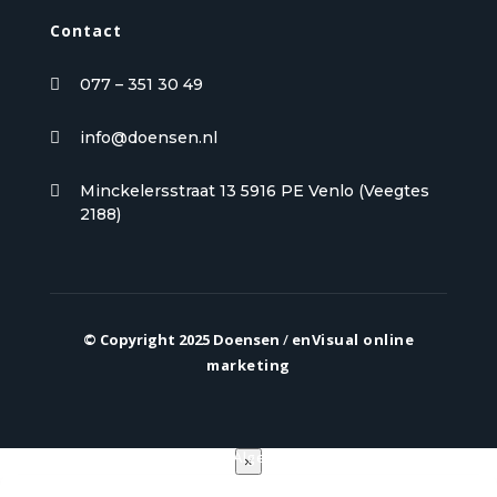
Contact
077 – 351 30 49

info@doensen.nl

Minckelersstraat 13 5916 PE Venlo (Veegtes

2188)
© Copyright 2025 Doensen
/
enVisual online
marketing
Privacy verklaring
|
Algemene voorwaarden
×