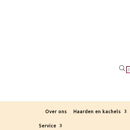
P
z
Over ons
Haarden en kachels
Service