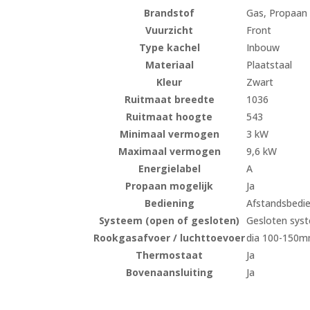
Brandstof
Gas, Propaan
Vuurzicht
Front
Type kachel
Inbouw
Materiaal
Plaatstaal
Kleur
Zwart
Ruitmaat breedte
1036
Ruitmaat hoogte
543
Minimaal vermogen
3 kW
Maximaal vermogen
9,6 kW
Energielabel
A
Propaan mogelijk
Ja
Bediening
Afstandsbedi
Systeem (open of gesloten)
Gesloten sys
Rookgasafvoer / luchttoevoer
dia 100-150m
Thermostaat
Ja
Bovenaansluiting
Ja