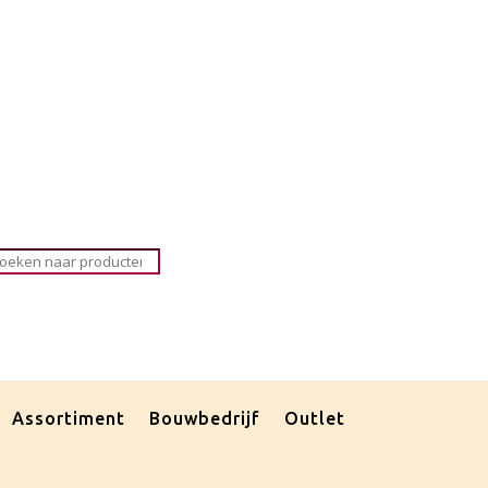
roducten
oeken
Assortiment
Bouwbedrijf
Outlet