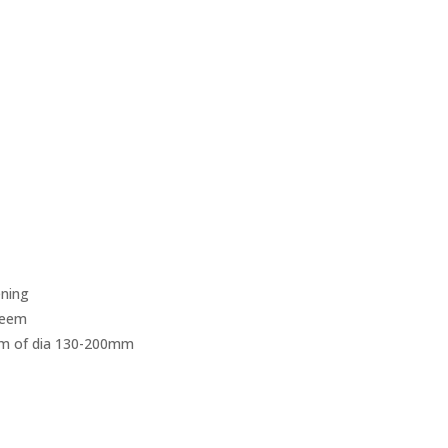
ening
teem
m of dia 130-200mm