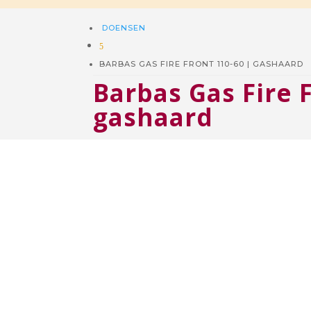
DOENSEN
5
BARBAS GAS FIRE FRONT 110-60 | GASHAARD
Barbas Gas Fire 
gashaard