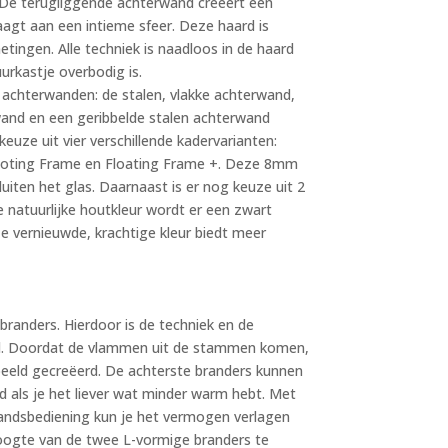
 De terugliggende achterwand creëert een
aagt aan een intieme sfeer. Deze haard is
metingen. Alle techniek is naadloos in de haard
rkastje overbodig is.
de achterwanden: de stalen, vlakke achterwand,
and en een geribbelde stalen achterwand
r keuze uit vier verschillende kadervarianten:
laoting Frame en Floating Frame +. Deze 8mm
uiten het glas. Daarnaast is er nog keuze uit 2
natuurlijke houtkleur wordt er een zwart
 vernieuwde, krachtige kleur biedt meer
branders. Hierdoor is de techniek en de
erd. Doordat de vlammen uit de stammen komen,
rbeeld gecreëerd. De achterste branders kunnen
 als je het liever wat minder warm hebt. Met
andsbediening kun je het vermogen verlagen
ogte van de twee L-vormige branders te