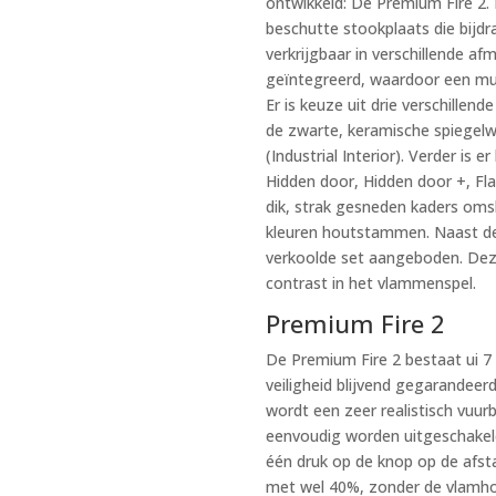
ontwikkeld: De Premium Fire 2.
beschutte stookplaats die bijdr
verkrijgbaar in verschillende af
geïntegreerd, waardoor een muu
Er is keuze uit drie verschillen
de zwarte, keramische spiegelw
(Industrial Interior). Verder is e
Hidden door, Hidden door +, F
dik, strak gesneden kaders omsl
kleuren houtstammen. Naast de 
verkoolde set aangeboden. Deze
contrast in het vlammenspel.
Premium Fire 2
De Premium Fire 2 bestaat ui 7 
veiligheid blijvend gegarande
wordt een zeer realistisch vuu
eenvoudig worden uitgeschakeld
één druk op de knop op de afst
met wel 40%, zonder de vlamho