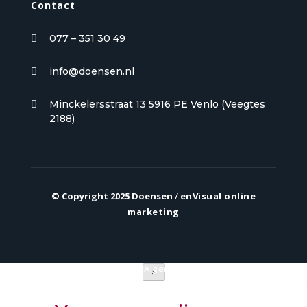
Contact
077 – 351 30 49

info@doensen.nl

Minckelersstraat 13 5916 PE Venlo (Veegtes

2188)
© Copyright 2025 Doensen
/
enVisual online
marketing
Privacy verklaring
|
Algemene voorwaarden
×