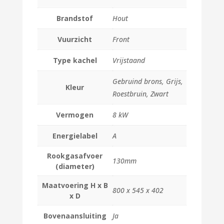
Brandstof
Hout
Vuurzicht
Front
Type kachel
Vrijstaand
Gebruind brons, Grijs,
Kleur
Roestbruin, Zwart
Vermogen
8 kW
Energielabel
A
Rookgasafvoer
130mm
(diameter)
Maatvoering H x B
800 x 545 x 402
x D
Bovenaansluiting
Ja