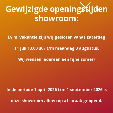
×
Gebruind brons, Grijs, Roestbruin,
Gewijzigde openingstijden
Zwart
showroom:
Vermogen
5,3 kW
I.v.m. vakantie zijn wij gesloten vanaf zaterdag
Energielabel
A
11 juli 13.00 uur t/m maandag 3 augustus.
Rookgasafvoer (diameter)
Wij wensen iedereen een fijne zomer!
130mm
Maatvoering H x B x D
850 x 420 x 402
In de periode 1 april 2026 t/m 1 september 2026 is
Bovenaansluiting
onze showroom alleen op afspraak geopend.
Ja