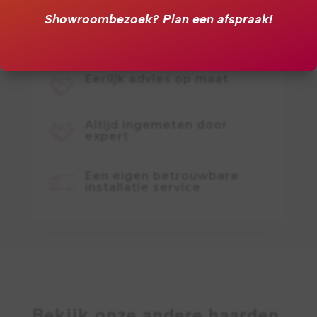
Showroombezoek?
Plan een afspraak!
Eerlijk advies op maat
Altijd ingemeten door
expert
Een eigen betrouwbare
installatie service
Bekijk onze andere haarden