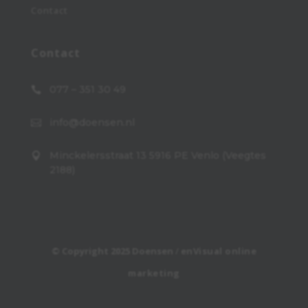
Contact
Contact
077 – 351 30 49

info@doensen.nl

Minckelersstraat 13 5916 PE Venlo (Veegtes

2188)
© Copyright 2025 Doensen
/
enVisual online
marketing