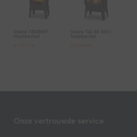
Dovre TAI35WT
Dovre TAI 45 WD |
Houtkachel
houtkachel
€
1,815.00
€
2,329.00
Onze vertrouwde service