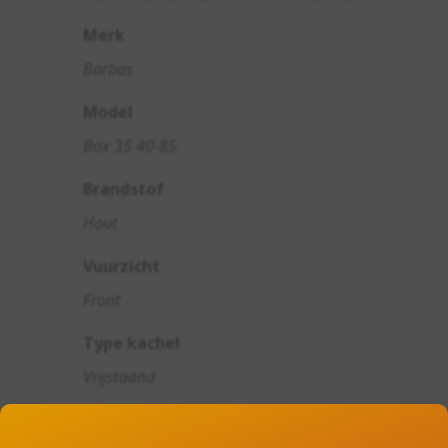
Merk
Barbas
Model
Box 35 40-85
Brandstof
Hout
Vuurzicht
Front
Type kachel
Vrijstaand
Kleur