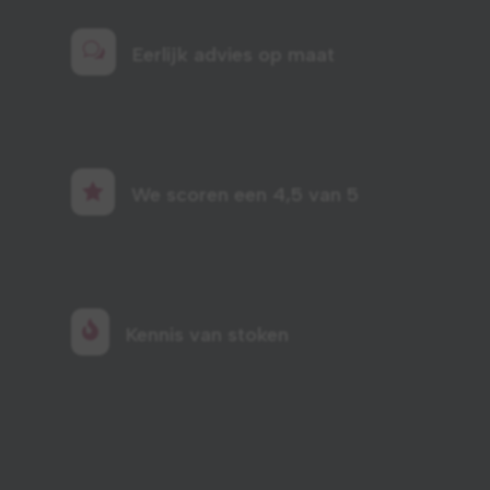
w
Eerlijk advies op maat

We scoren een 4,5 van 5

Kennis van stoken