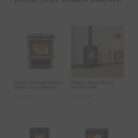
Altech Grande Nobles
Altech Torus Basis |
Depot | houtkachel
houtkachel
€
4,157.00
€
3,813.00