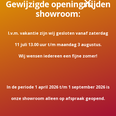
×
Gewijzigde openingstijden
Vrijstaand
showroom:
Kleur
Zwart
I.v.m. vakantie zijn wij gesloten vanaf zaterdag
Vermogen
10,7 kW
11 juli 13.00 uur t/m maandag 3 augustus.
Energielabel
Wij wensen iedereen een fijne zomer!
A
Rookgasafvoer (diameter)
180mm
In de periode 1 april 2026 t/m 1 september 2026 is
Maatvoering H x B x D
onze showroom alleen op afspraak geopend.
1067 x 690 x 425 (met houtopslagmodule)
682 x 690 x 470 (hangend)
682 x 690 x 425 (met stalen voetstuk);