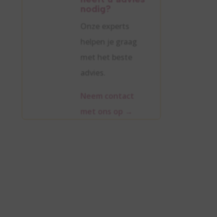
nodig?
Onze experts
helpen je graag
met het beste
advies.
Neem contact
met ons op
→