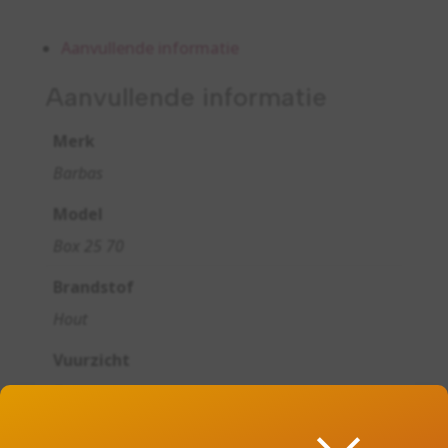
Aanvullende informatie
Aanvullende informatie
Merk
Barbas
Model
Box 25 70
Brandstof
Hout
Vuurzicht
Front
Type kachel