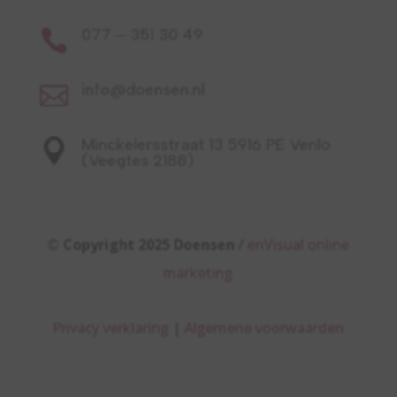
077 – 351 30 49

info@doensen.nl

Minckelersstraat 13 5916 PE Venlo

(Veegtes 2188)
© Copyright 2025 Doensen
/
enVisual online
marketing
Privacy verklaring
|
Algemene voorwaarden