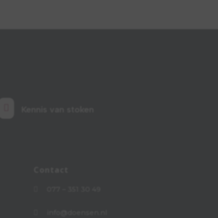

Kennis van stoken
Contact
077 – 351 30 49

info@doensen.nl
