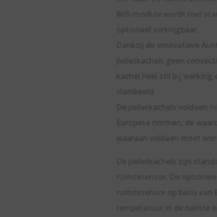
Wifi-module wordt niet sta
optioneel verkrijgbaar.
Dankzij de innovatieve Au
pelletkachels geen convecti
kachel heel stil bij werking
vlambeeld.
De pelletkachels voldoen ni
Europese normen, de waard
waaraan voldaan moet wor
De pelletkachels zijn stan
ruimtesensor. De optionele
ruimtesensor op basis van
temperatuur in de ruimte 