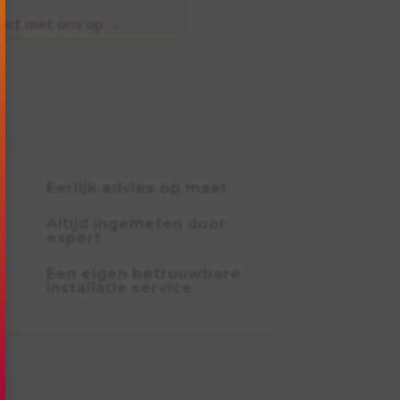
act met ons op
→
Eerlijk advies op maat
Altijd ingemeten door
expert
Een eigen betrouwbare
installatie service