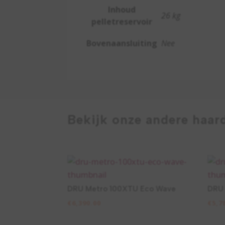
Inhoud
26 kg
pelletreservoir
Bovenaansluiting
Nee
Bekijk onze andere haar
DRU Metro 100XTU Eco Wave
DRU 
€
6,390.00
€
5,7