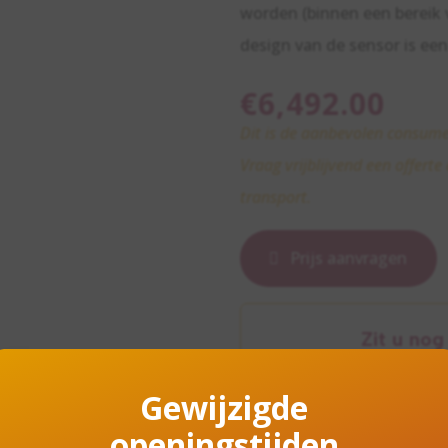
worden (binnen een bereik v
design van de sensor is een
€
6,492.00
Dit is de aanbevolen consume
Vraag vrijblijvend een offerte
transport.
Prijs aanvragen
Zit u no
heeft u a
Onze exper
Gewijzigde
het beste a
openingstijden