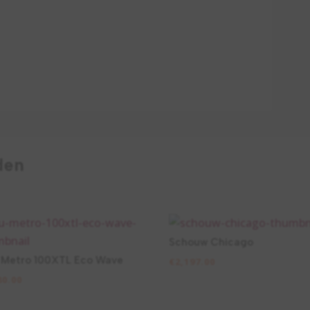
den
Schouw Chicago
Metro 100XTL Eco Wave
€
2,197.00
80.00