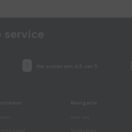
 service

We scoren een 4,5 van 5
ortiment
Navigatie
achel
Over ons
rische haard
Stookadvies