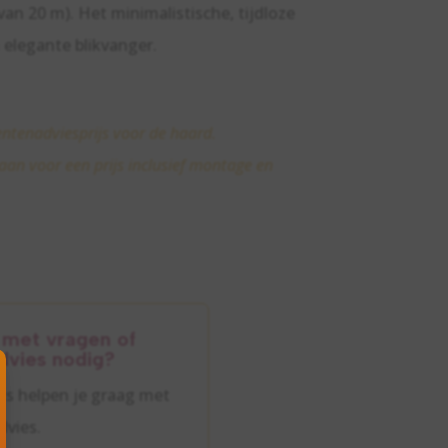
an 20 m). Het minimalistische, tijdloze
 elegante blikvanger.
ntenadviesprijs voor de haard.
 aan voor een prijs inclusief montage en
g met vragen of
dvies nodig?
ts helpen je graag met
dvies.