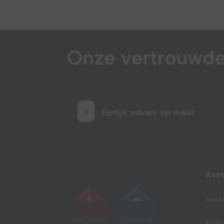
Onze vertrouwde
w
Eerlijk advies op maat
Ass
Gask
Elekt