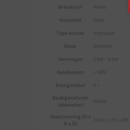
Brandstof
Pellets
Vuurzicht
Front
Type kachel
Vrijstaand
Kleur
Antraciet
Vermogen
2 kW – 6 kW
Rendement
> 90%
Energielabel
A +
Rookgasafvoer
80mm
(diameter)
Maatvoering (H x
1033 x 520 x 49
B x D)