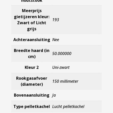
houtstook
Meerprijs
gietijzeren kleur:
193
Zwart of Licht
grijs
Achteraansluiting
Nee
Breedte haard (in
50.000000
cm)
Kleur 2
Uni-zwart
Rookgasafvoer
150 millimeter
(diameter)
Bovenaansluiting
Ja
Type pelletkachel
Lucht pelletkachel