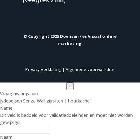
(Veegtes 2188)
© Copyright 2025 Doensen
/
enVisual online
marketing
Privacy verklaring
|
Algemene voorwaarden
×
Vraag uw prijs aan
Jydepejsen Senza Wall zijruiten | houtkachel
Name
Dit veld is bedoeld voor validatiedoeleinden en moet niet worden
gewijzigd.
Naam