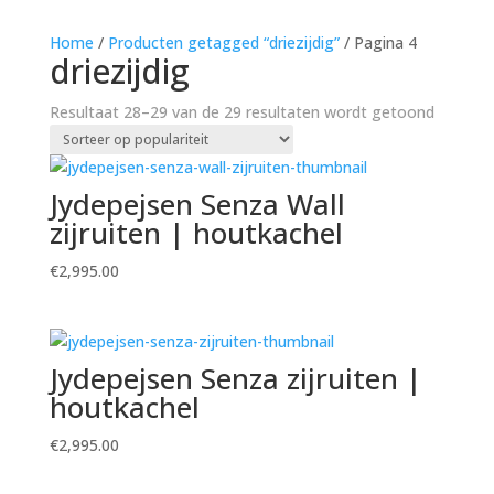
Home
/
Producten getagged “driezijdig”
/ Pagina 4
driezijdig
Gesorte
Resultaat 28–29 van de 29 resultaten wordt getoond
op
populari
Jydepejsen Senza Wall
zijruiten | houtkachel
€
2,995.00
Jydepejsen Senza zijruiten |
houtkachel
€
2,995.00