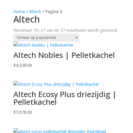
Home
/
Altech
/ Pagina 3
Altech
Gesorte
Resultaat 19–27 van de 37 resultaten wordt getoond
op
populari
Altech Nobles | Pelletkachel
€
4,538.00
Altech Ecosy Plus driezijdig |
Pelletkachel
€
7,076.00