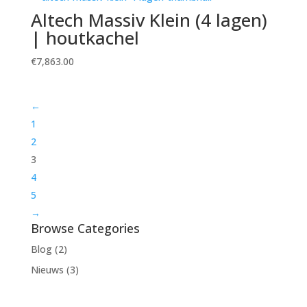
Altech Massiv Klein (4 lagen)
| houtkachel
€
7,863.00
←
1
2
3
4
5
→
Browse Categories
Blog
(2)
Nieuws
(3)